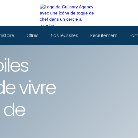
histoire
Offres
Nos réussites
Recrutement
For
iles
de vivre
s de