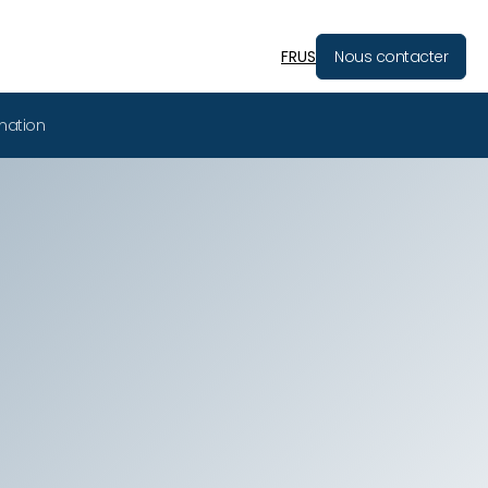
FR
US
Nous contacter
mation